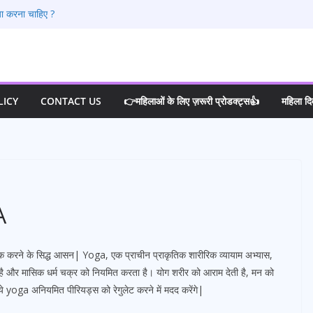
या करना चाहिए ?
तने दिन बाद पीरियड आता है?
0 शुरुआती लक्षण जो हर लड़की को जानने चाहिए
्रेगनेंसी टेस्ट करे
 कोई प्रेग्नेंट हो सकते है?
LICY
CONTACT US
👉महिलाओं के लिए ज़रूरी प्रोडक्ट्स👍
महिला द
A
क करने के सिद्ध आसन| Yoga, एक प्राचीन प्राकृतिक शारीरिक व्यायाम अभ्यास,
ा है और मासिक धर्म चक्र को नियमित करता है। योग शरीर को आराम देती है, मन को
ये yoga अनियमित पीरियड्स को रेगुलेट करने में मदद करेंगे|