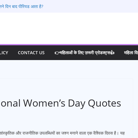
तने दिन बाद पीरियड आता है?
0 शुरुआती लक्षण जो हर लड़की को जानने चाहिए
्रेगनेंसी टेस्ट करे
 कोई प्रेग्नेंट हो सकते है?
या करना चाहिए ?
LICY
CONTACT US
👉महिलाओं के लिए ज़रूरी प्रोडक्ट्स👍
महिला द
tional Women’s Day Quotes
क, सांस्कृतिक और राजनीतिक उपलब्धियों का जश्न मनाने वाला एक वैश्विक दिवस है। यह